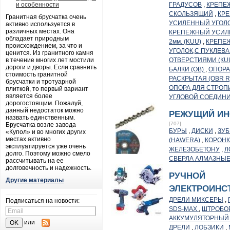
и особенности
ГРАДУСОВ
,
КРЕПЕ
СКОЛЬЗЯЩИЙ
,
КР
Гранитная брусчатка очень
УСИЛЕННЫЙ УГОЛОК
активно используется в
различных местах. Она
КРЕПЕЖНЫЙ УСИЛ
обладает природным
2мм. (KUU)
,
КРЕПЕ
происхождением, за что и
УГОЛОК,С ПУКЛЕВ
ценится. Из гранитного камня
в течение многих лет мостили
ОТВЕРСТИЯМИ (КUU
дороги и дворы. Если сравнить
БАЛКИ (ОВ)
,
ОПОРА
стоимость гранитной
РАСКРЫТАЯ (OBR R
брусчатки и тротуарной
ОПОРА ДЛЯ СТРОПИ
плиткой, то первый вариант
является более
УГЛОВОЙ СОЕДИН
дорогостоящим. Пожалуй,
данный недостаток можно
РЕЖУЩИЙ ИН
назвать единственным.
[707]
Брусчатка возле завода
БУРЫ
,
ДИСКИ
,
ЗУ
«Купол» и во многих других
местах активно
(HAWERA)
,
КОРОНК
эксплуатируется уже очень
ЖЕЛЕЗОБЕТОНУ
,
Л
долго. Поэтому можно смело
СВЕРЛА АЛМАЗНЫ
рассчитывать на ее
долговечность и надежность.
РУЧНОЙ
Другие материалы
ЭЛЕКТРОИНС
ДРЕЛИ МИКСЕРЫ
,
Подписаться на новости:
SDS-MAX
,
ШТРОБО
АККУМУЛЯТОРНЫЙ
или
ДРЕЛИ
,
ЛОБЗИКИ
,