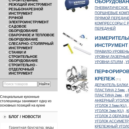
СТРОИТЕЛЬНЫЕ
ОБОРУДОВА
РЕЖУЩИЙ ИНСТРУМЕНТ
ПНЕВМАТИЧЕСКОЕ
РЕЗЬБОНАРЕЗНОЙ
ПОРШНЕВЫЕ КОМП
ИНСТРУМЕНТ
РУЧНОЙ
ПРЯМОЙ ПЕРЕДАЧ
ЭЛЕКТРОИНСТРУМЕНТ
КОМПРЕССОРЫ С 
САДОВОЕ
ПЕРЕДАЧЕЙ
ОБОРУДОВАНИЕ
СВАРОЧНОЕ И ТЕПЛОВОЕ
ИЗМЕРИТЕЛ
ОБОРУДОВАНИЕ
СЛЕСАРНО- СТОЛЯРНЫЙ
ИНСТРУМЕНТ
ИНСТРУМЕНТ
ПРАВИЛО-УРОВЕН
СТАНКИ И
СТРОИТЕЛЬНОЕ
УРОВНИ ЛАЗЕРНЫ
ОБОРУДОВАНИЕ
УРОВНИ-STURM
,
У
СТРОИТЕЛЬНО -
ОТДЕЛОЧНЫЙ
ПЕРФОРИРО
ИНСТРУМЕНТ
КРЕПЕЖ
[71]
ДЕРЖАТЕЛЬ БАЛКИ
ПЛАСТИНА 2.5мм.
,
ПЛАСТИНА 2мм.
,
К
Специальные кухонные
АНКЕРНЫЙ УГОЛОК
столешницы занимают одну из
основных позиций на кухне
УГОЛОК 2.5мм.(KU)
УГОЛОК 2мм.(KU)
,
К
УГОЛОК Z-ОБРАЗН
БЛОГ / НОВОСТИ
УГОЛОК АССИМЕТ
КРЕПЕЖНЫЙ УГОЛО
Гранитная брусчатка: виды