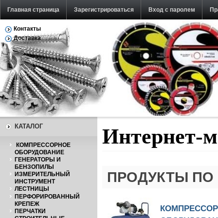
Главная страница
Зарегистрироваться
Вход с паролем
Пр
Контакты
Обратная связь
Доставка
КАТАЛОГ
Интернет-м
КОМПРЕССОРНОЕ
ОБОРУДОВАНИЕ
ГЕНЕРАТОРЫ И
БЕНЗОПИЛЫ
ПРОДУКТЫ ПО 
ИЗМЕРИТЕЛЬНЫЙ
ИНСТРУМЕНТ
ЛЕСТНИЦЫ
ПЕРФОРИРОВАННЫЙ
КРЕПЕЖ
КОМПРЕССО
ПЕРЧАТКИ