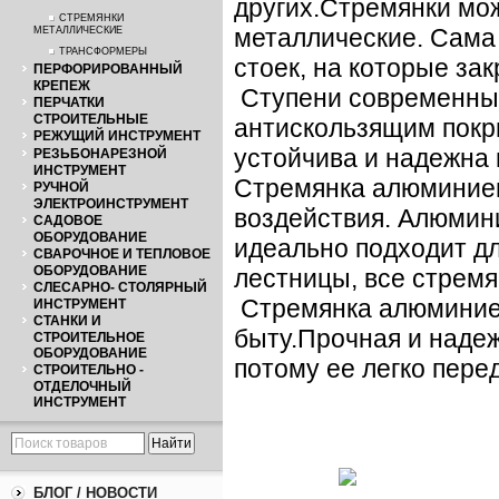
других.Стремянки мо
СТРЕМЯНКИ
металлические. Сама
МЕТАЛЛИЧЕСКИЕ
ТРАНСФОРМЕРЫ
стоек, на которые за
ПЕРФОРИРОВАННЫЙ
КРЕПЕЖ
Ступени современных
ПЕРЧАТКИ
СТРОИТЕЛЬНЫЕ
антискользящим покр
РЕЖУЩИЙ ИНСТРУМЕНТ
устойчива и надежна 
РЕЗЬБОНАРЕЗНОЙ
ИНСТРУМЕНТ
Стремянка алюминиев
РУЧНОЙ
ЭЛЕКТРОИНСТРУМЕНТ
воздействия. Алюмин
САДОВОЕ
ОБОРУДОВАНИЕ
идеально подходит дл
СВАРОЧНОЕ И ТЕПЛОВОЕ
ОБОРУДОВАНИЕ
лестницы, все стремя
СЛЕСАРНО- СТОЛЯРНЫЙ
Стремянка алюминиев
ИНСТРУМЕНТ
СТАНКИ И
быту.Прочная и наде
СТРОИТЕЛЬНОЕ
ОБОРУДОВАНИЕ
потому ее легко перед
СТРОИТЕЛЬНО -
ОТДЕЛОЧНЫЙ
ИНСТРУМЕНТ
БЛОГ / НОВОСТИ