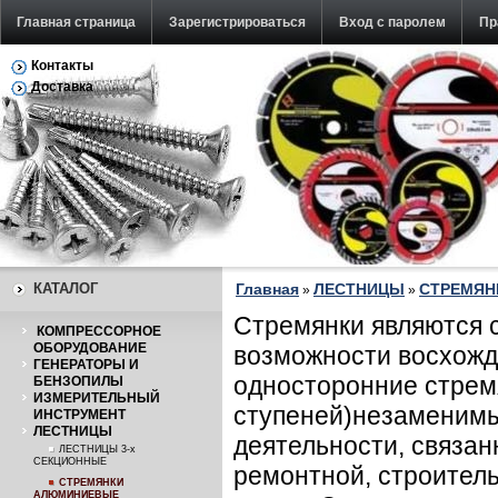
Главная страница
Зарегистрироваться
Вход с паролем
Пр
Контакты
Обратная связь
Доставка
КАТАЛОГ
Главная
ЛЕСТНИЦЫ
СТРЕМЯН
»
»
Стремянки являются с
КОМПРЕССОРНОЕ
ОБОРУДОВАНИЕ
возможности восхожде
ГЕНЕРАТОРЫ И
односторонние стремя
БЕНЗОПИЛЫ
ИЗМЕРИТЕЛЬНЫЙ
ступеней)незаменимы
ИНСТРУМЕНТ
ЛЕСТНИЦЫ
деятельности, связан
ЛЕСТНИЦЫ 3-х
СЕКЦИОННЫЕ
ремонтной, строитель
СТРЕМЯНКИ
АЛЮМИНИЕВЫЕ