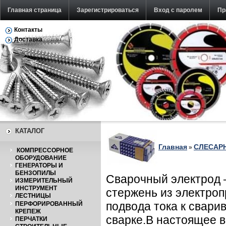
Главная страница
Зарегистрироваться
Вход с паролем
Пр
Контакты
Обратная связь
Доставка
КАТАЛОГ
Главная
СЛЕСАР
»
КОМПРЕССОРНОЕ
ОБОРУДОВАНИЕ
ГЕНЕРАТОРЫ И
БЕНЗОПИЛЫ
Сварочный электрод 
ИЗМЕРИТЕЛЬНЫЙ
ИНСТРУМЕНТ
стержень из электро
ЛЕСТНИЦЫ
подвода тока к свар
ПЕРФОРИРОВАННЫЙ
КРЕПЕЖ
сварке.В настоящее 
ПЕРЧАТКИ