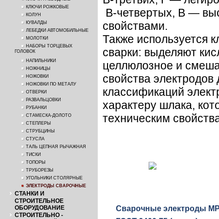
КЛЮЧИ РОЖКОВЫЕ
В-четвертых, В — вы
КОЛУН
свойствами.
КУВАЛДЫ
ЛЕБЕДКИ АВТОМОБИЛЬНЫЕ
Также используется к
МОЛОТКИ
НАБОРЫ ТОРЦЕВЫХ
сварки: выделяют кис
ГОЛОВОК
НАПИЛЬНИКИ
целлюлозное и смеша
НОЖНИЦЫ
свойства электродов 
НОЖОВКИ
НОЖОВКИ ПО МЕТАЛУ
классификаций электр
ОТВЕРКИ
РАЗВАЛЬЦОВКИ
характеру шлака, кот
РУБАНКИ
техническим свойства
СТАМЕСКА-ДОЛОТО
СТЕПЛЕРЫ
СТРУБЦИНЫ
СТУСЛА
ТАЛЬ ЦЕПНАЯ РЫЧАЖНАЯ
ТИСКИ
ТОПОРЫ
ТРУБОРЕЗЫ
УГОЛЬНИКИ СТОЛЯРНЫЕ
ЭЛЕКТРОДЫ СВАРОЧНЫЕ
СТАНКИ И
СТРОИТЕЛЬНОЕ
ОБОРУДОВАНИЕ
Сварочные электроды МР-
СТРОИТЕЛЬНО -