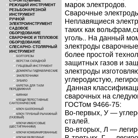
СТРОИТЕЛЬНЫЕ
марок электродов.
РЕЖУЩИЙ ИНСТРУМЕНТ
РЕЗЬБОНАРЕЗНОЙ
Сварочные электроды
ИНСТРУМЕНТ
РУЧНОЙ
Неплавящиеся электр
ЭЛЕКТРОИНСТРУМЕНТ
таких как вольфрам,с
САДОВОЕ
ОБОРУДОВАНИЕ
уголь.. На данный мо
СВАРОЧНОЕ И ТЕПЛОВОЕ
ОБОРУДОВАНИЕ
электроды сварочные
СЛЕСАРНО- СТОЛЯРНЫЙ
ИНСТРУМЕНТ
более простой технол
БОЛТОРЕЗЫ
защитных газов и за
ВЕРСТАК СКЛАДНОЙ
ГУБЦЕВЫЙ ИНСТРУМЕНТ
электроды изготовляю
ДОМКРАТЫ ГИДРАВЛИЧЕСКИЕ
ЗАКЛЕПОЧНИКИ
углеродистую, легир
ЗУБИЛО
Данная классификаци
КАРЕТКА ДЛЯ ТАЛИ
ПЕРЕДВИЖНАЯ
сварочных на следую
КИЯНКИ
КЛЕЩИ ПЕРЕСТАВНЫЕ
ГОСТом 9466-75:
САНТЕХНИЧЕСКИЕ
КЛЮЧ БАЛЛОННЫЙ
Во-первых, У — угле
КЛЮЧ ТРУБНЫЙ РЫЧАЖНЫЙ
(ГАЗОВЫЙ)
сталей.
КЛЮЧИ ИМБУСОВЫЕ
(ШЕСТИГРАННИКИ)
Во-вторых, Л — леги
КЛЮЧИ КОМБИНИРОВАННЫЕ
В-третьих, Г — легир
КЛЮЧИ РАЗВОДНЫЕ