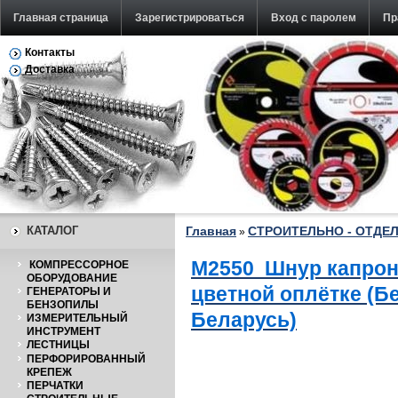
Главная страница
Зарегистрироваться
Вход с паролем
Пр
Контакты
Обратная связь
Доставка
КАТАЛОГ
Главная
СТРОИТЕЛЬНО - ОТДЕ
»
М25
50
Шнур капрон
КОМПРЕССОРНОЕ
ОБОРУДОВАНИЕ
цветной оплётке (Б
ГЕНЕРАТОРЫ И
БЕНЗОПИЛЫ
Беларусь)
ИЗМЕРИТЕЛЬНЫЙ
ИНСТРУМЕНТ
ЛЕСТНИЦЫ
ПЕРФОРИРОВАННЫЙ
КРЕПЕЖ
ПЕРЧАТКИ