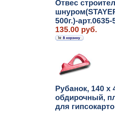
Отвес строите
шнуром(STAYE
500г.)-арт.0635-
135.00 руб.
Рубанок, 140 х 
обдирочный, п
для гипсокарто