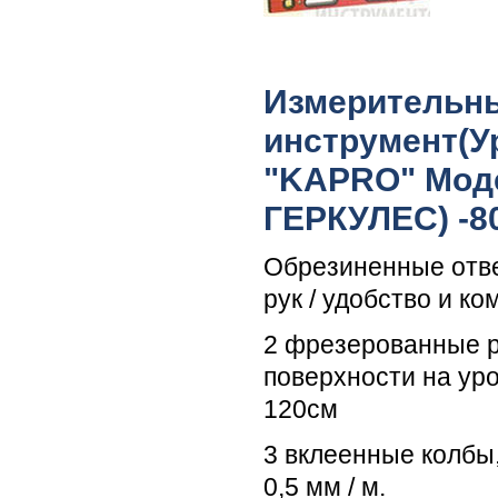
Измерительн
инструмент(У
"KAPRO" Моде
ГЕРКУЛЕС) -8
Обрезиненные отв
рук / удобство и к
2 фрезерованные 
поверхности на ур
120см
3 вклеенные колбы
0,5 мм / м.