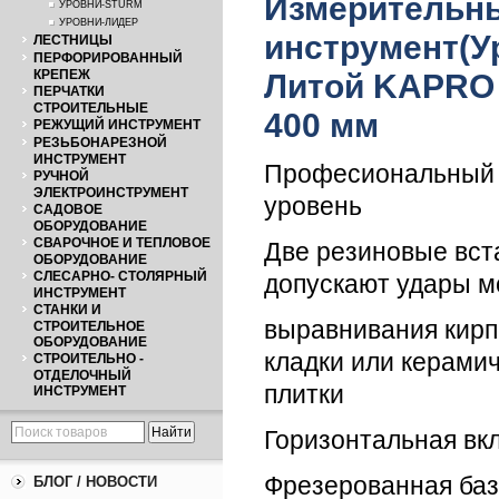
Измерительн
УРОВНИ-STURM
УРОВНИ-ЛИДЕР
инструмент(У
ЛЕСТНИЦЫ
ПЕРФОРИРОВАННЫЙ
КРЕПЕЖ
Литой KAPRO
ПЕРЧАТКИ
СТРОИТЕЛЬНЫЕ
400 мм
РЕЖУЩИЙ ИНСТРУМЕНТ
РЕЗЬБОНАРЕЗНОЙ
ИНСТРУМЕНТ
Професиональный 
РУЧНОЙ
ЭЛЕКТРОИНСТРУМЕНТ
уровень
САДОВОЕ
ОБОРУДОВАНИЕ
СВАРОЧНОЕ И ТЕПЛОВОЕ
Две резиновые вст
ОБОРУДОВАНИЕ
СЛЕСАРНО- СТОЛЯРНЫЙ
допускают удары м
ИНСТРУМЕНТ
СТАНКИ И
выравнивания кир
СТРОИТЕЛЬНОЕ
ОБОРУДОВАНИЕ
кладки или керами
СТРОИТЕЛЬНО -
ОТДЕЛОЧНЫЙ
плитки
ИНСТРУМЕНТ
Горизонтальная вк
Фрезерованная ба
БЛОГ / НОВОСТИ