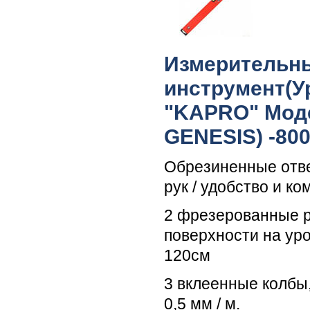
Измерительн
инструмент(У
"KAPRO" Моде
GENESIS) -80
Обрезиненные отв
рук / удобство и к
2 фрезерованные 
поверхности на ур
120см
3 вклеенные колбы
0,5 мм / м.