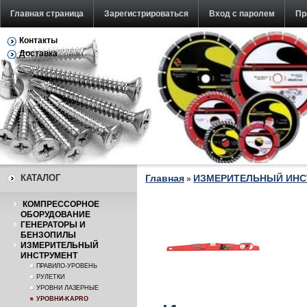
Главная страница
Зарегистрироваться
Вход с паролем
Пр
Контакты
Обратная связь
Доставка
КАТАЛОГ
Главная
ИЗМЕРИТЕЛЬНЫЙ ИНС
»
КОМПРЕССОРНОЕ
ОБОРУДОВАНИЕ
ГЕНЕРАТОРЫ И
БЕНЗОПИЛЫ
ИЗМЕРИТЕЛЬНЫЙ
ИНСТРУМЕНТ
ПРАВИЛО-УРОВЕНЬ
РУЛЕТКИ
УРОВНИ ЛАЗЕРНЫЕ
УРОВНИ-KAPRO