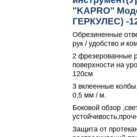
"KAPRO" Моде
ГЕРКУЛЕС) -1
Обрезиненные отв
рук / удобство и к
2 фрезерованные 
поверхности на ур
120см
3 вклеенные колбы
0,5 мм / м.
Боковой обзор ,све
устойчивость,прочн
Защита от протекан