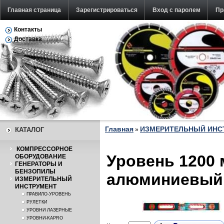
Главная страница
Зарегистрироваться
Вход с паролем
Пр
Контакты
Обратная связь
Доставка
Главная
ИЗМЕРИТЕЛЬНЫЙ ИНС
КАТАЛОГ
»
КОМПРЕССОРНОЕ
Уровень 1200 
ОБОРУДОВАНИЕ
ГЕНЕРАТОРЫ И
БЕНЗОПИЛЫ
алюминиевый S
ИЗМЕРИТЕЛЬНЫЙ
ИНСТРУМЕНТ
ПРАВИЛО-УРОВЕНЬ
РУЛЕТКИ
УРОВНИ ЛАЗЕРНЫЕ
УРОВНИ-KAPRO