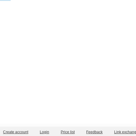
Create account
Login
Price list
Feedback
Link exchan