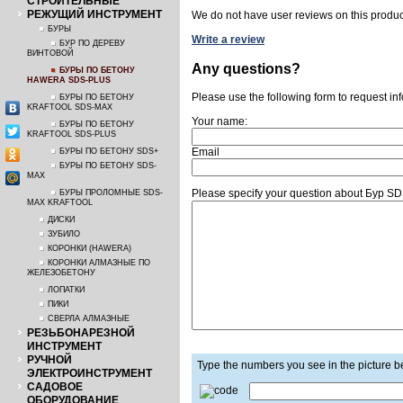
СТРОИТЕЛЬНЫЕ
РЕЖУЩИЙ ИНСТРУМЕНТ
We do not have user reviews on this produc
БУРЫ
Write a review
БУР ПО ДЕРЕВУ
ВИНТОВОЙ
Any questions?
БУРЫ ПО БЕТОНУ
HAWERA SDS-PLUS
Please use the following form to request in
БУРЫ ПО БЕТОНУ
KRAFTOOL SDS-MAX
Your name:
БУРЫ ПО БЕТОНУ
KRAFTOOL SDS-PLUS
Email
БУРЫ ПО БЕТОНУ SDS+
БУРЫ ПО БЕТОНУ SDS-
MAX
Please specify your question about Бур
БУРЫ ПРОЛОМНЫЕ SDS-
MAX KRAFTOOL
ДИСКИ
ЗУБИЛО
КОРОНКИ (HAWERA)
КОРОНКИ АЛМАЗНЫЕ ПО
ЖЕЛЕЗОБЕТОНУ
ЛОПАТКИ
ПИКИ
СВЕРЛА АЛМАЗНЫЕ
РЕЗЬБОНАРЕЗНОЙ
ИНСТРУМЕНТ
РУЧНОЙ
Type the numbers you see in the picture 
ЭЛЕКТРОИНСТРУМЕНТ
САДОВОЕ
ОБОРУДОВАНИЕ