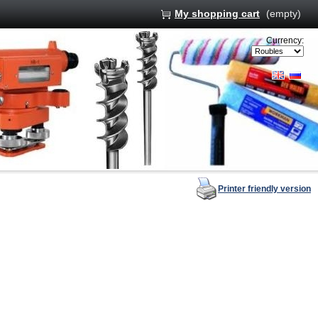
My shopping cart
(empty)
Currency:
Printer friendly version