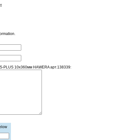
t
formation.
 SDS-PLUS 10х360мм HAWERA арт.138339:
below