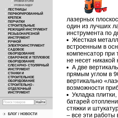
УРОВНИ-STURM
УРОВНИ-ЛИДЕР
ЛЕСТНИЦЫ
ПЕРФОРИРОВАННЫЙ
КРЕПЕЖ
лазерных плоскос
ПЕРЧАТКИ
один из лучших л
СТРОИТЕЛЬНЫЕ
РЕЖУЩИЙ ИНСТРУМЕНТ
инструмента по д
РЕЗЬБОНАРЕЗНОЙ
ИНСТРУМЕНТ
Жесткая металл
РУЧНОЙ
встроенным в ос
ЭЛЕКТРОИНСТРУМЕНТ
САДОВОЕ
компенсатор при 
ОБОРУДОВАНИЕ
СВАРОЧНОЕ И ТЕПЛОВОЕ
не несет никакой
ОБОРУДОВАНИЕ
СЛЕСАРНО- СТОЛЯРНЫЙ
А две вертикал
ИНСТРУМЕНТ
прямым углом в 9
СТАНКИ И
СТРОИТЕЛЬНОЕ
вертикально «лаз
ОБОРУДОВАНИЕ
СТРОИТЕЛЬНО -
возможности приб
ОТДЕЛОЧНЫЙ
ИНСТРУМЕНТ
Укладка плитки,
батарей отоплени
стяжки и штукату
БЛОГ / НОВОСТИ
– все эти работы