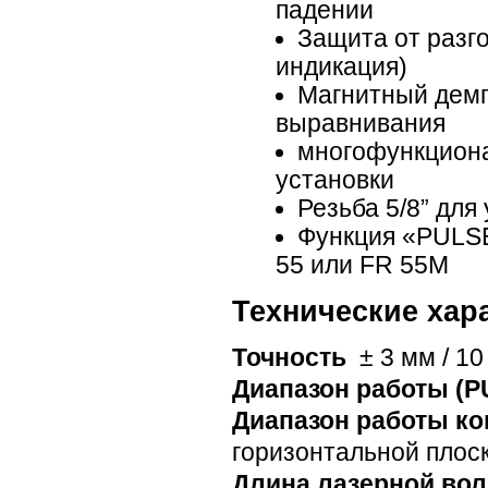
падении
Защита от разг
индикация)
Магнитный демп
выравнивания
многофункциона
установки
Резьба 5/8” для
Функция «PULSE
55 или FR 55M
Технические хар
Точность
± 3 мм / 10
Диапазон работы (P
Диапазон работы к
горизонтальной плос
Длина лазерной вол