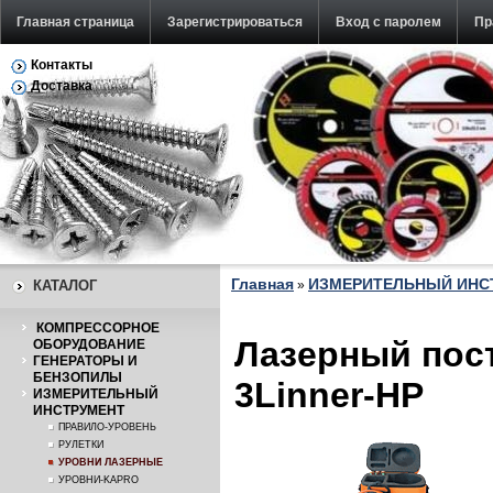
Главная страница
Зарегистрироваться
Вход с паролем
Пр
Контакты
Обратная связь
Доставка
Главная
ИЗМЕРИТЕЛЬНЫЙ ИНС
КАТАЛОГ
»
КОМПРЕССОРНОЕ
Лазерный пост
ОБОРУДОВАНИЕ
ГЕНЕРАТОРЫ И
БЕНЗОПИЛЫ
3Linner-HP
ИЗМЕРИТЕЛЬНЫЙ
ИНСТРУМЕНТ
ПРАВИЛО-УРОВЕНЬ
РУЛЕТКИ
УРОВНИ ЛАЗЕРНЫЕ
УРОВНИ-KAPRO