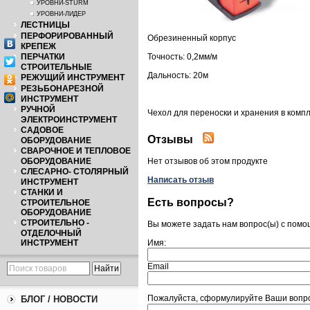
УРОВНИ-STURM
УРОВНИ-ЛИДЕР
ЛЕСТНИЦЫ
ПЕРФОРИРОВАННЫЙ
Обрезиненный корпус
КРЕПЕЖ
ПЕРЧАТКИ
Точность: 0,2мм/м
СТРОИТЕЛЬНЫЕ
Дальность: 20м
РЕЖУЩИЙ ИНСТРУМЕНТ
РЕЗЬБОНАРЕЗНОЙ
ИНСТРУМЕНТ
РУЧНОЙ
Чехол для переноски и хранения в компл
ЭЛЕКТРОИНСТРУМЕНТ
САДОВОЕ
Отзывы
ОБОРУДОВАНИЕ
СВАРОЧНОЕ И ТЕПЛОВОЕ
ОБОРУДОВАНИЕ
Нет отзывов об этом продукте
СЛЕСАРНО- СТОЛЯРНЫЙ
Написать отзыв
ИНСТРУМЕНТ
СТАНКИ И
Есть вопросы?
СТРОИТЕЛЬНОЕ
ОБОРУДОВАНИЕ
СТРОИТЕЛЬНО -
Вы можете задать нам вопрос(ы) с пом
ОТДЕЛОЧНЫЙ
ИНСТРУМЕНТ
Имя:
Email
Пожалуйста, сформулируйте Ваши вопр
БЛОГ / НОВОСТИ