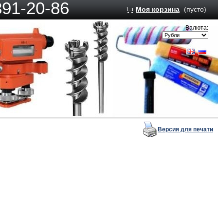
391-20-86
Моя корзина
(пусто)
Валюта:
Версия для печати