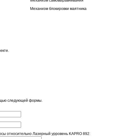
Механизм самовыравнивания
Механизм блокировки маятника
екте.
ощью следующей формы.
осы относительно Лазерный урровень KAPRO 892: