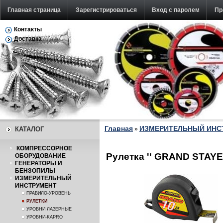
Главная страница
Зарегистрироваться
Вход с паролем
Пр
Контакты
Обратная связь
Доставка
Главная
ИЗМЕРИТЕЛЬНЫЙ ИНС
КАТАЛОГ
»
КОМПРЕССОРНОЕ
Рулетка '' GRAND STAYE
ОБОРУДОВАНИЕ
ГЕНЕРАТОРЫ И
БЕНЗОПИЛЫ
ИЗМЕРИТЕЛЬНЫЙ
ИНСТРУМЕНТ
ПРАВИЛО-УРОВЕНЬ
РУЛЕТКИ
УРОВНИ ЛАЗЕРНЫЕ
УРОВНИ-KAPRO