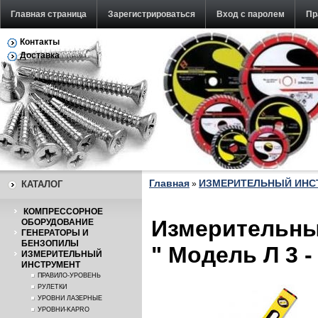
Главная страница
Зарегистрироваться
Вход с паролем
Пр
Контакты
Обратная связь
Доставка
Главная
ИЗМЕРИТЕЛЬНЫЙ ИНС
КАТАЛОГ
»
КОМПРЕССОРНОЕ
Измерительны
ОБОРУДОВАНИЕ
ГЕНЕРАТОРЫ И
БЕНЗОПИЛЫ
" Модель Л 3 
ИЗМЕРИТЕЛЬНЫЙ
ИНСТРУМЕНТ
ПРАВИЛО-УРОВЕНЬ
РУЛЕТКИ
УРОВНИ ЛАЗЕРНЫЕ
УРОВНИ-KAPRO