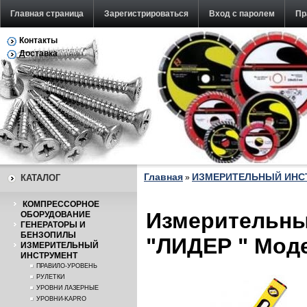
Главная страница
Зарегистрироваться
Вход с паролем
Пр
Контакты
Обратная связь
Доставка
Главная
ИЗМЕРИТЕЛЬНЫЙ ИНС
КАТАЛОГ
»
КОМПРЕССОРНОЕ
Измерительны
ОБОРУДОВАНИЕ
ГЕНЕРАТОРЫ И
БЕНЗОПИЛЫ
"ЛИДЕР " Моде
ИЗМЕРИТЕЛЬНЫЙ
ИНСТРУМЕНТ
ПРАВИЛО-УРОВЕНЬ
РУЛЕТКИ
УРОВНИ ЛАЗЕРНЫЕ
УРОВНИ-KAPRO