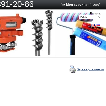
391-20-86
Моя корзина
(пусто)
Валюта:
Версия для печати