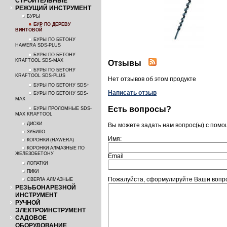
СТРОИТЕЛЬНЫЕ
РЕЖУЩИЙ ИНСТРУМЕНТ
БУРЫ
БУР ПО ДЕРЕВУ
ВИНТОВОЙ
БУРЫ ПО БЕТОНУ
HAWERA SDS-PLUS
БУРЫ ПО БЕТОНУ
KRAFTOOL SDS-MAX
Отзывы
БУРЫ ПО БЕТОНУ
KRAFTOOL SDS-PLUS
Нет отзывов об этом продукте
БУРЫ ПО БЕТОНУ SDS+
Написать отзыв
БУРЫ ПО БЕТОНУ SDS-
MAX
Есть вопросы?
БУРЫ ПРОЛОМНЫЕ SDS-
MAX KRAFTOOL
ДИСКИ
Вы можете задать нам вопрос(ы) с пом
ЗУБИЛО
Имя:
КОРОНКИ (HAWERA)
КОРОНКИ АЛМАЗНЫЕ ПО
ЖЕЛЕЗОБЕТОНУ
Email
ЛОПАТКИ
ПИКИ
Пожалуйста, сформулируйте Ваши вопро
СВЕРЛА АЛМАЗНЫЕ
РЕЗЬБОНАРЕЗНОЙ
ИНСТРУМЕНТ
РУЧНОЙ
ЭЛЕКТРОИНСТРУМЕНТ
САДОВОЕ
ОБОРУДОВАНИЕ