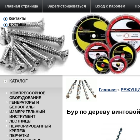
Главная страница
Зарегистрироваться
Вход с паролем
Пр
Контакты
Обратная связь
Доставка
КАТАЛОГ
Главная
РЕЖУЩИ
»
КОМПРЕССОРНОЕ
ОБОРУДОВАНИЕ
ГЕНЕРАТОРЫ И
БЕНЗОПИЛЫ
Бур по дереву винтово
ИЗМЕРИТЕЛЬНЫЙ
ИНСТРУМЕНТ
ЛЕСТНИЦЫ
ПЕРФОРИРОВАННЫЙ
КРЕПЕЖ
ПЕРЧАТКИ