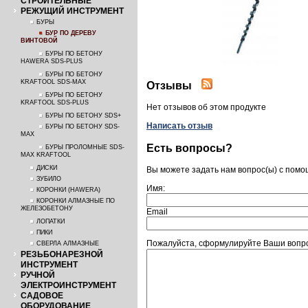
СТРОИТЕЛЬНЫЕ
РЕЖУЩИЙ ИНСТРУМЕНТ
БУРЫ
БУР ПО ДЕРЕВУ
ВИНТОВОЙ
БУРЫ ПО БЕТОНУ
HAWERA SDS-PLUS
БУРЫ ПО БЕТОНУ
KRAFTOOL SDS-MAX
Отзывы
БУРЫ ПО БЕТОНУ
KRAFTOOL SDS-PLUS
Нет отзывов об этом продукте
БУРЫ ПО БЕТОНУ SDS+
Написать отзыв
БУРЫ ПО БЕТОНУ SDS-
MAX
Есть вопросы?
БУРЫ ПРОЛОМНЫЕ SDS-
MAX KRAFTOOL
ДИСКИ
Вы можете задать нам вопрос(ы) с пом
ЗУБИЛО
Имя:
КОРОНКИ (HAWERA)
КОРОНКИ АЛМАЗНЫЕ ПО
ЖЕЛЕЗОБЕТОНУ
Email
ЛОПАТКИ
ПИКИ
Пожалуйста, сформулируйте Ваши вопро
СВЕРЛА АЛМАЗНЫЕ
РЕЗЬБОНАРЕЗНОЙ
ИНСТРУМЕНТ
РУЧНОЙ
ЭЛЕКТРОИНСТРУМЕНТ
САДОВОЕ
ОБОРУДОВАНИЕ