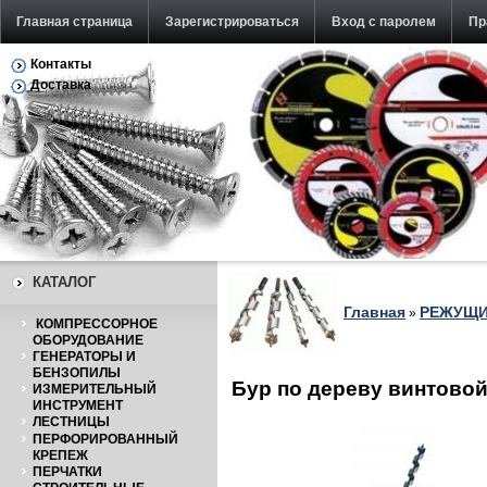
Главная страница
Зарегистрироваться
Вход с паролем
Пр
Контакты
Обратная связь
Доставка
КАТАЛОГ
Главная
РЕЖУЩИ
»
КОМПРЕССОРНОЕ
ОБОРУДОВАНИЕ
ГЕНЕРАТОРЫ И
БЕНЗОПИЛЫ
Бур по дереву винтово
ИЗМЕРИТЕЛЬНЫЙ
ИНСТРУМЕНТ
ЛЕСТНИЦЫ
ПЕРФОРИРОВАННЫЙ
КРЕПЕЖ
ПЕРЧАТКИ