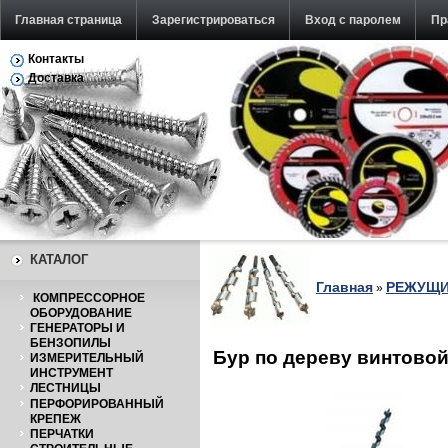
Главная страница
Зарегистрироваться
Вход с паролем
Пр
Контакты
Обратная связь
Доставка
КАТАЛОГ
Главная
РЕЖУЩИ
»
КОМПРЕССОРНОЕ
ОБОРУДОВАНИЕ
ГЕНЕРАТОРЫ И
БЕНЗОПИЛЫ
Бур по дереву винтово
ИЗМЕРИТЕЛЬНЫЙ
ИНСТРУМЕНТ
ЛЕСТНИЦЫ
ПЕРФОРИРОВАННЫЙ
КРЕПЕЖ
ПЕРЧАТКИ