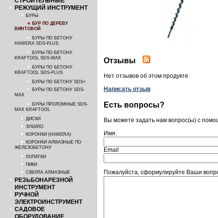
СТРОИТЕЛЬНЫЕ
РЕЖУЩИЙ ИНСТРУМЕНТ
БУРЫ
БУР ПО ДЕРЕВУ
ВИНТОВОЙ
БУРЫ ПО БЕТОНУ
HAWERA SDS-PLUS
БУРЫ ПО БЕТОНУ
KRAFTOOL SDS-MAX
Отзывы
БУРЫ ПО БЕТОНУ
KRAFTOOL SDS-PLUS
Нет отзывов об этом продукте
БУРЫ ПО БЕТОНУ SDS+
Написать отзыв
БУРЫ ПО БЕТОНУ SDS-
MAX
Есть вопросы?
БУРЫ ПРОЛОМНЫЕ SDS-
MAX KRAFTOOL
ДИСКИ
Вы можете задать нам вопрос(ы) с пом
ЗУБИЛО
Имя:
КОРОНКИ (HAWERA)
КОРОНКИ АЛМАЗНЫЕ ПО
ЖЕЛЕЗОБЕТОНУ
Email
ЛОПАТКИ
ПИКИ
Пожалуйста, сформулируйте Ваши вопро
СВЕРЛА АЛМАЗНЫЕ
РЕЗЬБОНАРЕЗНОЙ
ИНСТРУМЕНТ
РУЧНОЙ
ЭЛЕКТРОИНСТРУМЕНТ
САДОВОЕ
ОБОРУДОВАНИЕ