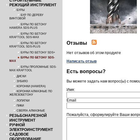
СТРОИТЕЛЬНЫЕ
РЕЖУЩИЙ ИНСТРУМЕНТ
БУРЫ
БУР ПО ДЕРЕВУ
ВИНТОВОЙ
БУРЫ ПО БЕТОНУ
HAWERA SDS-PLUS
БУРЫ ПО БЕТОНУ
KRAFTOOL SDS-MAX
Отзывы
БУРЫ ПО БЕТОНУ
KRAFTOOL SDS-PLUS
Нет отзывов об этом продукте
БУРЫ ПО БЕТОНУ SDS+
БУРЫ ПО БЕТОНУ SDS-
Написать отзыв
MAX
БУРЫ ПРОЛОМНЫЕ SDS-
Есть вопросы?
MAX KRAFTOOL
ДИСКИ
Вы можете задать нам вопрос(ы) с пом
ЗУБИЛО
КОРОНКИ (HAWERA)
Имя:
КОРОНКИ АЛМАЗНЫЕ ПО
ЖЕЛЕЗОБЕТОНУ
Email
ЛОПАТКИ
ПИКИ
СВЕРЛА АЛМАЗНЫЕ
Пожалуйста, сформулируйте Ваши вопро
РЕЗЬБОНАРЕЗНОЙ
ИНСТРУМЕНТ
РУЧНОЙ
ЭЛЕКТРОИНСТРУМЕНТ
САДОВОЕ
ОБОРУДОВАНИЕ