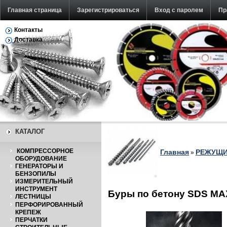
Главная страница
Зарегистрироваться
Вход с паролем
Пр
Контакты
Обратная связь
Доставка
КАТАЛОГ
КОМПРЕССОРНОЕ
Главная
РЕЖУЩИ
»
ОБОРУДОВАНИЕ
ГЕНЕРАТОРЫ И
БЕНЗОПИЛЫ
ИЗМЕРИТЕЛЬНЫЙ
ИНСТРУМЕНТ
Буры по бетону SDS MA
ЛЕСТНИЦЫ
ПЕРФОРИРОВАННЫЙ
КРЕПЕЖ
ПЕРЧАТКИ