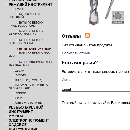
СТРОИТЕЛЬНЫЕ
РЕЖУЩИЙ ИНСТРУМЕНТ
БУРЫ
БУР ПО ДЕРЕВУ
ВИНТОВОЙ
БУРЫ ПО БЕТОНУ
HAWERA SDS-PLUS
БУРЫ ПО БЕТОНУ
KRAFTOOL SDS-MAX
Отзывы
БУРЫ ПО БЕТОНУ
KRAFTOOL SDS-PLUS
Нет отзывов об этом продукте
БУРЫ ПО БЕТОНУ SDS+
Написать отзыв
БУРЫ ПО БЕТОНУ SDS-
MAX
Есть вопросы?
БУРЫ ПРОЛОМНЫЕ SDS-
MAX KRAFTOOL
ДИСКИ
Вы можете задать нам вопрос(ы) с пом
ЗУБИЛО
Имя:
КОРОНКИ (HAWERA)
КОРОНКИ АЛМАЗНЫЕ ПО
ЖЕЛЕЗОБЕТОНУ
Email
ЛОПАТКИ
ПИКИ
Пожалуйста, сформулируйте Ваши вопро
СВЕРЛА АЛМАЗНЫЕ
РЕЗЬБОНАРЕЗНОЙ
ИНСТРУМЕНТ
РУЧНОЙ
ЭЛЕКТРОИНСТРУМЕНТ
САДОВОЕ
ОБОРУДОВАНИЕ