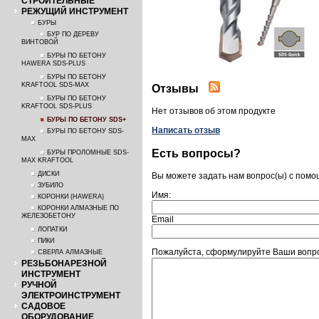
СТРОИТЕЛЬНЫЕ
РЕЖУЩИЙ ИНСТРУМЕНТ
БУРЫ
БУР ПО ДЕРЕВУ
ВИНТОВОЙ
БУРЫ ПО БЕТОНУ
HAWERA SDS-PLUS
БУРЫ ПО БЕТОНУ
KRAFTOOL SDS-MAX
Отзывы
БУРЫ ПО БЕТОНУ
KRAFTOOL SDS-PLUS
Нет отзывов об этом продукте
БУРЫ ПО БЕТОНУ SDS+
Написать отзыв
БУРЫ ПО БЕТОНУ SDS-
MAX
Есть вопросы?
БУРЫ ПРОЛОМНЫЕ SDS-
MAX KRAFTOOL
ДИСКИ
Вы можете задать нам вопрос(ы) с пом
ЗУБИЛО
Имя:
КОРОНКИ (HAWERA)
КОРОНКИ АЛМАЗНЫЕ ПО
ЖЕЛЕЗОБЕТОНУ
Email
ЛОПАТКИ
ПИКИ
Пожалуйста, сформулируйте Ваши вопро
СВЕРЛА АЛМАЗНЫЕ
РЕЗЬБОНАРЕЗНОЙ
ИНСТРУМЕНТ
РУЧНОЙ
ЭЛЕКТРОИНСТРУМЕНТ
САДОВОЕ
ОБОРУДОВАНИЕ