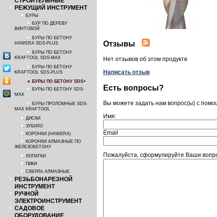
СТРОИТЕЛЬНЫЕ
РЕЖУЩИЙ ИНСТРУМЕНТ
БУРЫ
БУР ПО ДЕРЕВУ
ВИНТОВОЙ
БУРЫ ПО БЕТОНУ
Отзывы
HAWERA SDS-PLUS
БУРЫ ПО БЕТОНУ
KRAFTOOL SDS-MAX
Нет отзывов об этом продукте
БУРЫ ПО БЕТОНУ
Написать отзыв
KRAFTOOL SDS-PLUS
БУРЫ ПО БЕТОНУ SDS+
Есть вопросы?
БУРЫ ПО БЕТОНУ SDS-
MAX
Вы можете задать нам вопрос(ы) с пом
БУРЫ ПРОЛОМНЫЕ SDS-
MAX KRAFTOOL
Имя:
ДИСКИ
ЗУБИЛО
Email
КОРОНКИ (HAWERA)
КОРОНКИ АЛМАЗНЫЕ ПО
ЖЕЛЕЗОБЕТОНУ
Пожалуйста, сформулируйте Ваши вопро
ЛОПАТКИ
ПИКИ
СВЕРЛА АЛМАЗНЫЕ
РЕЗЬБОНАРЕЗНОЙ
ИНСТРУМЕНТ
РУЧНОЙ
ЭЛЕКТРОИНСТРУМЕНТ
САДОВОЕ
ОБОРУДОВАНИЕ