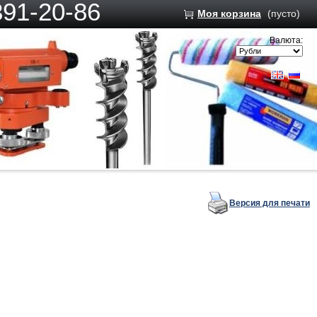
391-20-86
Моя корзина
(пусто)
Валюта:
Версия для печати