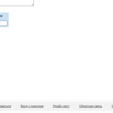
ке
оваться
Вход с паролем
Прайс-лист
Обратная связь