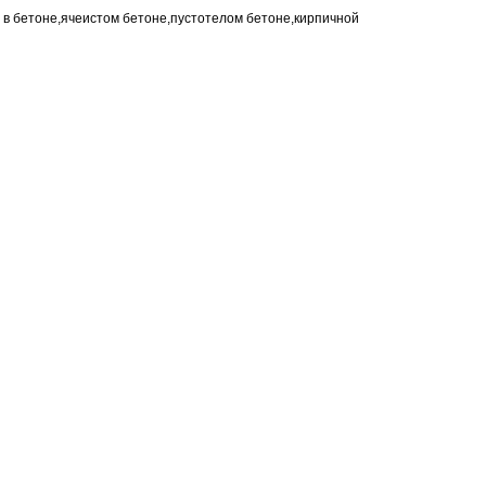
 в бетоне,ячеистом бетоне,пустотелом бетоне,кирпичной