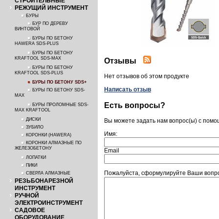
СТРОИТЕЛЬНЫЕ
РЕЖУЩИЙ ИНСТРУМЕНТ
БУРЫ
БУР ПО ДЕРЕВУ
ВИНТОВОЙ
БУРЫ ПО БЕТОНУ
HAWERA SDS-PLUS
БУРЫ ПО БЕТОНУ
KRAFTOOL SDS-MAX
Отзывы
БУРЫ ПО БЕТОНУ
KRAFTOOL SDS-PLUS
Нет отзывов об этом продукте
БУРЫ ПО БЕТОНУ SDS+
Написать отзыв
БУРЫ ПО БЕТОНУ SDS-
MAX
Есть вопросы?
БУРЫ ПРОЛОМНЫЕ SDS-
MAX KRAFTOOL
ДИСКИ
Вы можете задать нам вопрос(ы) с пом
ЗУБИЛО
Имя:
КОРОНКИ (HAWERA)
КОРОНКИ АЛМАЗНЫЕ ПО
ЖЕЛЕЗОБЕТОНУ
Email
ЛОПАТКИ
ПИКИ
Пожалуйста, сформулируйте Ваши вопро
СВЕРЛА АЛМАЗНЫЕ
РЕЗЬБОНАРЕЗНОЙ
ИНСТРУМЕНТ
РУЧНОЙ
ЭЛЕКТРОИНСТРУМЕНТ
САДОВОЕ
ОБОРУДОВАНИЕ