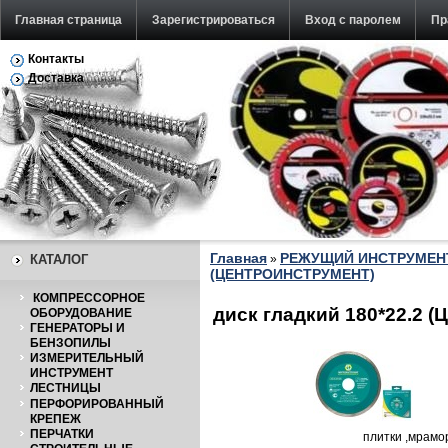
Главная страница
Зарегистрироваться
Вход с паролем
Пр
Контакты
Обратная связь
Доставка
Главная
РЕЖУЩИЙ ИНСТРУМЕН
КАТАЛОГ
»
(ЦЕНТРОИНСТРУМЕНТ)
КОМПРЕССОРНОЕ
диск гладкий 180*22.2 (Ц
ОБОРУДОВАНИЕ
ГЕНЕРАТОРЫ И
БЕНЗОПИЛЫ
ИЗМЕРИТЕЛЬНЫЙ
ИНСТРУМЕНТ
ЛЕСТНИЦЫ
ПЕРФОРИРОВАННЫЙ
КРЕПЕЖ
ПЕРЧАТКИ
плитки ,мрам