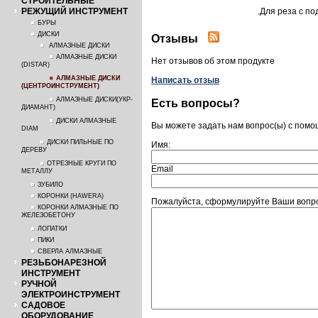
СТРОИТЕЛЬНЫЕ
РЕЖУЩИЙ ИНСТРУМЕНТ
.Для реза с по
БУРЫ
ДИСКИ
Отзывы
АЛМАЗНЫЕ ДИСКИ
АЛМАЗНЫЕ ДИСКИ
Нет отзывов об этом продукте
(DISTAR)
АЛМАЗНЫЕ ДИСКИ
Написать отзыв
(ЦЕНТРОИНСТРУМЕНТ)
АЛМАЗНЫЕ ДИСКИ(УКР-
Есть вопросы?
ДИАМАНТ)
ДИСКИ АЛМАЗНЫЕ
Вы можете задать нам вопрос(ы) с пом
DIAM
ДИСКИ ПИЛЬНЫЕ ПО
Имя:
ДЕРЕВУ
ОТРЕЗНЫЕ КРУГИ ПО
Email
МЕТАЛЛУ
ЗУБИЛО
КОРОНКИ (HAWERA)
Пожалуйста, сформулируйте Ваши вопрос
КОРОНКИ АЛМАЗНЫЕ ПО
ЖЕЛЕЗОБЕТОНУ
ЛОПАТКИ
ПИКИ
СВЕРЛА АЛМАЗНЫЕ
РЕЗЬБОНАРЕЗНОЙ
ИНСТРУМЕНТ
РУЧНОЙ
ЭЛЕКТРОИНСТРУМЕНТ
САДОВОЕ
ОБОРУДОВАНИЕ