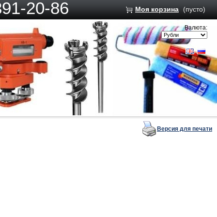
391-20-86
Моя корзина
(пусто)
Валюта:
Версия для печати