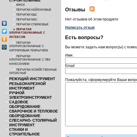
СТРОИТЕЛЬНЫЕ
КРАГИ
Отзывы
ПЕРЧАТКИ НЕЙЛОНОВЫЕ
ПЕРЧАТКИ КШС
Нет отзывов об этом продукте
ПЕРЧАТКИ МБС
ПЕРЧАТКИ СПИЛКОВЫЕ
Написать отзыв
ПЕРЧАТКИ
ХЛОПЧАТОБУМАЖНЫЕ С
Есть вопросы?
ЛАТЕКСОМ
ПЕРЧАТКИ
ХЛОПЧАТОБУМАЖНЫЕ С
Вы можете задать нам вопрос(ы) с пом
НИТРИЛОВЫМ ПОКРЫТИЕМ
Имя:
ПЕРЧАТКИ
ХЛОПЧАТОБУМАЖНЫЕ С ПВХ
НАНЕСЕНИЕМ
Email
ПЕРЧАТКИ ХОЗЯЙСТВЕННЫЕ
ЛАТЕКСНЫЕ
РЕЖУЩИЙ ИНСТРУМЕНТ
Пожалуйста, сформулируйте Ваши вопро
РЕЗЬБОНАРЕЗНОЙ
ИНСТРУМЕНТ
РУЧНОЙ
ЭЛЕКТРОИНСТРУМЕНТ
САДОВОЕ
ОБОРУДОВАНИЕ
СВАРОЧНОЕ И ТЕПЛОВОЕ
ОБОРУДОВАНИЕ
СЛЕСАРНО- СТОЛЯРНЫЙ
ИНСТРУМЕНТ
СТАНКИ И
СТРОИТЕЛЬНОЕ