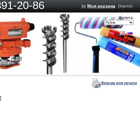
391-20-86
Моя корзина
(пусто)
Валюта:
Версия для печати
E