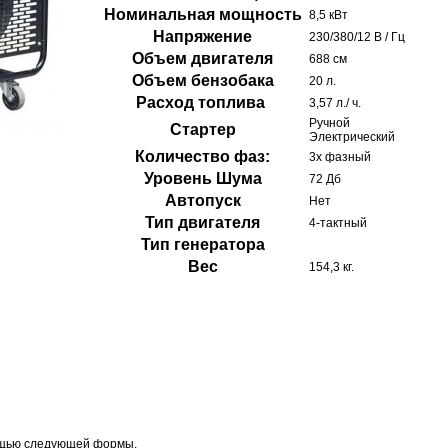
Номинальная мощность
8,5 кВт
Напряжение
230/380/12 В / Гц
Объем двигателя
688 см
Объем бензобака
20 л.
Расход топлива
3,57 л./ ч.
Ручной
Стартер
Электрический
Количество фаз:
3х фазный
Уровень Шума
72 Дб
Автопуск
Нет
Тип двигателя
4-тактный
Тип генератора
Вес
154,3 кг.
ощью следующей формы.