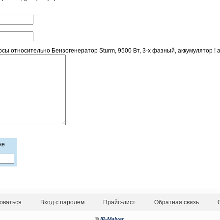
ы относительно Бензогенератор Sturm, 9500 Вт, 3-х фазный, аккумулятор ! 
ке
оваться
Вход с паролем
Прайс-лист
Обратная связь
©
IP-Malyar
.