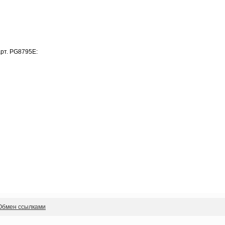
арт. PG8795E:
Обмен ссылками