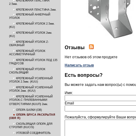
КРЕПЕЖНАЯ ПЛАСТИНА
2.5мм.
КРЕПЕЖНАЯ ПЛАСТИНА 2мм.
КРЕПЕЖНЫЙ АНКЕРНЫЙ
УГОЛОК
КРЕПЕЖНЫЙ УГОЛОК 2.5мм.
(KU)
КРЕПЕЖНЫЙ УГОЛОК 2мм.
(KU)
КРЕПЕЖНЫЙ УГОЛОК Z-
ОБРАЗНЫЙ
Отзывы
КРЕПЕЖНЫЙ УГОЛОК
АССИМЕТРИЧНЫЙ
Нет отзывов об этом продукте
КРЕПЕЖНЫЙ УГОЛОК ПОД 135
ГРАДУСОВ
Написать отзыв
КРЕПЕЖНЫЙ УГОЛОК
СКОЛЬЗЯЩИЙ
Есть вопросы?
КРЕПЕЖНЫЙ УСИЛЕННЫЙ
УГОЛОК 2.5мм. (KUU)
Вы можете задать нам вопрос(ы) с пом
КРЕПЕЖНЫЙ УСИЛЕННЫЙ
УГОЛОК 2мм. (KUU)
Имя:
КРЕПЕЖНЫЙ УСИЛЕННЫЙ
УГОЛОК,С ПУКЛЕВАННЫМИ
Email
ОТВЕРСТИЯМИ (КUUП) 2мм.
ОПОРА БАЛКИ (ОВ)
ОПОРА БРУСА РАСКРЫТАЯ
Пожалуйста, сформулируйте Ваши воп
(OBR R)
СКОЛЬЗЯЩАЯ ОПОРА ДЛЯ
СТРОПИЛ (KUCIS)
УГЛОВОЙ СОЕДИНИТЕЛЬ