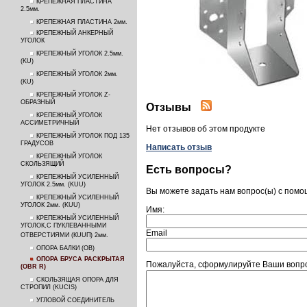
КРЕПЕЖНАЯ ПЛАСТИНА
2.5мм.
КРЕПЕЖНАЯ ПЛАСТИНА 2мм.
КРЕПЕЖНЫЙ АНКЕРНЫЙ
УГОЛОК
КРЕПЕЖНЫЙ УГОЛОК 2.5мм.
(KU)
КРЕПЕЖНЫЙ УГОЛОК 2мм.
(KU)
КРЕПЕЖНЫЙ УГОЛОК Z-
ОБРАЗНЫЙ
Отзывы
КРЕПЕЖНЫЙ УГОЛОК
АССИМЕТРИЧНЫЙ
Нет отзывов об этом продукте
КРЕПЕЖНЫЙ УГОЛОК ПОД 135
ГРАДУСОВ
Написать отзыв
КРЕПЕЖНЫЙ УГОЛОК
СКОЛЬЗЯЩИЙ
Есть вопросы?
КРЕПЕЖНЫЙ УСИЛЕННЫЙ
УГОЛОК 2.5мм. (KUU)
Вы можете задать нам вопрос(ы) с пом
КРЕПЕЖНЫЙ УСИЛЕННЫЙ
УГОЛОК 2мм. (KUU)
Имя:
КРЕПЕЖНЫЙ УСИЛЕННЫЙ
УГОЛОК,С ПУКЛЕВАННЫМИ
Email
ОТВЕРСТИЯМИ (КUUП) 2мм.
ОПОРА БАЛКИ (ОВ)
ОПОРА БРУСА РАСКРЫТАЯ
Пожалуйста, сформулируйте Ваши воп
(OBR R)
СКОЛЬЗЯЩАЯ ОПОРА ДЛЯ
СТРОПИЛ (KUCIS)
УГЛОВОЙ СОЕДИНИТЕЛЬ