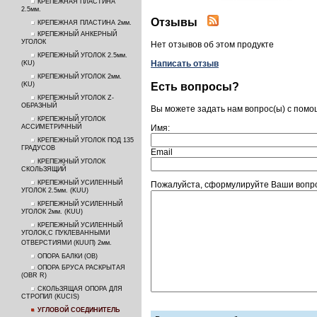
КРЕПЕЖНАЯ ПЛАСТИНА
2.5мм.
Отзывы
КРЕПЕЖНАЯ ПЛАСТИНА 2мм.
КРЕПЕЖНЫЙ АНКЕРНЫЙ
УГОЛОК
Нет отзывов об этом продукте
КРЕПЕЖНЫЙ УГОЛОК 2.5мм.
Написать отзыв
(KU)
КРЕПЕЖНЫЙ УГОЛОК 2мм.
Есть вопросы?
(KU)
КРЕПЕЖНЫЙ УГОЛОК Z-
ОБРАЗНЫЙ
Вы можете задать нам вопрос(ы) с пом
КРЕПЕЖНЫЙ УГОЛОК
АССИМЕТРИЧНЫЙ
Имя:
КРЕПЕЖНЫЙ УГОЛОК ПОД 135
ГРАДУСОВ
Email
КРЕПЕЖНЫЙ УГОЛОК
СКОЛЬЗЯЩИЙ
КРЕПЕЖНЫЙ УСИЛЕННЫЙ
Пожалуйста, сформулируйте Ваши воп
УГОЛОК 2.5мм. (KUU)
КРЕПЕЖНЫЙ УСИЛЕННЫЙ
УГОЛОК 2мм. (KUU)
КРЕПЕЖНЫЙ УСИЛЕННЫЙ
УГОЛОК,С ПУКЛЕВАННЫМИ
ОТВЕРСТИЯМИ (КUUП) 2мм.
ОПОРА БАЛКИ (ОВ)
ОПОРА БРУСА РАСКРЫТАЯ
(OBR R)
СКОЛЬЗЯЩАЯ ОПОРА ДЛЯ
СТРОПИЛ (KUCIS)
УГЛОВОЙ СОЕДИНИТЕЛЬ