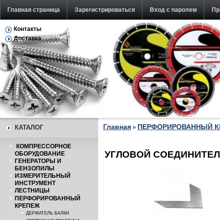
Главная страница
Зарегистрироваться
Вход с паролем
Пр
Контакты
Обратная связь
Доставка
Главная
ПЕРФОРИРОВАННЫЙ К
КАТАЛОГ
»
КОМПРЕССОРНОЕ
УГЛОВОЙ СОЕДИНИТЕЛЬ
ОБОРУДОВАНИЕ
ГЕНЕРАТОРЫ И
БЕНЗОПИЛЫ
ИЗМЕРИТЕЛЬНЫЙ
ИНСТРУМЕНТ
ЛЕСТНИЦЫ
ПЕРФОРИРОВАННЫЙ
КРЕПЕЖ
ДЕРЖАТЕЛЬ БАЛКИ