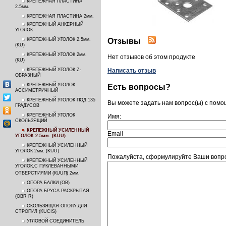
КРЕПЕЖНАЯ ПЛАСТИНА
2.5мм.
КРЕПЕЖНАЯ ПЛАСТИНА 2мм.
КРЕПЕЖНЫЙ АНКЕРНЫЙ
УГОЛОК
Отзывы
КРЕПЕЖНЫЙ УГОЛОК 2.5мм.
(KU)
КРЕПЕЖНЫЙ УГОЛОК 2мм.
Нет отзывов об этом продукте
(KU)
КРЕПЕЖНЫЙ УГОЛОК Z-
Написать отзыв
ОБРАЗНЫЙ
КРЕПЕЖНЫЙ УГОЛОК
Есть вопросы?
АССИМЕТРИЧНЫЙ
КРЕПЕЖНЫЙ УГОЛОК ПОД 135
Вы можете задать нам вопрос(ы) с пом
ГРАДУСОВ
КРЕПЕЖНЫЙ УГОЛОК
Имя:
СКОЛЬЗЯЩИЙ
КРЕПЕЖНЫЙ УСИЛЕННЫЙ
Email
УГОЛОК 2.5мм. (KUU)
КРЕПЕЖНЫЙ УСИЛЕННЫЙ
УГОЛОК 2мм. (KUU)
Пожалуйста, сформулируйте Ваши вопро
КРЕПЕЖНЫЙ УСИЛЕННЫЙ
УГОЛОК,С ПУКЛЕВАННЫМИ
ОТВЕРСТИЯМИ (КUUП) 2мм.
ОПОРА БАЛКИ (ОВ)
ОПОРА БРУСА РАСКРЫТАЯ
(OBR R)
СКОЛЬЗЯЩАЯ ОПОРА ДЛЯ
СТРОПИЛ (KUCIS)
УГЛОВОЙ СОЕДИНИТЕЛЬ