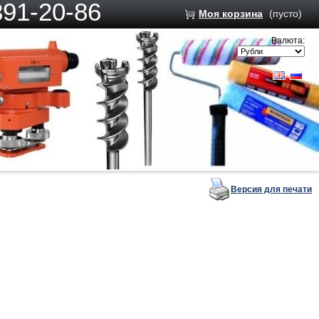
391-20-86
Моя корзина
(пусто)
Валюта:
Версия для печати