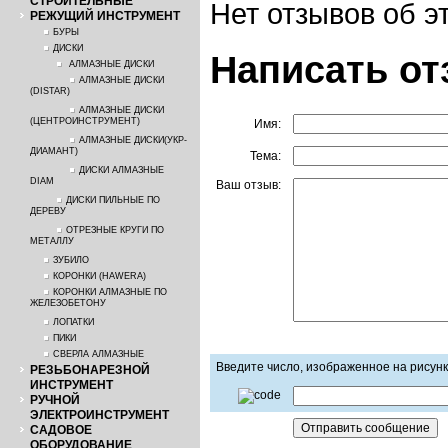
СТРОИТЕЛЬНЫЕ
Нет отзывов об э
РЕЖУЩИЙ ИНСТРУМЕНТ
БУРЫ
ДИСКИ
Написать о
АЛМАЗНЫЕ ДИСКИ
АЛМАЗНЫЕ ДИСКИ
(DISTAR)
АЛМАЗНЫЕ ДИСКИ
(ЦЕНТРОИНСТРУМЕНТ)
Имя:
АЛМАЗНЫЕ ДИСКИ(УКР-
ДИАМАНТ)
Тема:
ДИСКИ АЛМАЗНЫЕ
DIAM
Ваш отзыв:
ДИСКИ ПИЛЬНЫЕ ПО
ДЕРЕВУ
ОТРЕЗНЫЕ КРУГИ ПО
МЕТАЛЛУ
ЗУБИЛО
КОРОНКИ (HAWERA)
КОРОНКИ АЛМАЗНЫЕ ПО
ЖЕЛЕЗОБЕТОНУ
ЛОПАТКИ
ПИКИ
СВЕРЛА АЛМАЗНЫЕ
Введите число, изображенное на рисун
РЕЗЬБОНАРЕЗНОЙ
ИНСТРУМЕНТ
РУЧНОЙ
ЭЛЕКТРОИНСТРУМЕНТ
САДОВОЕ
ОБОРУДОВАНИЕ