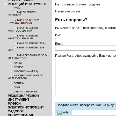
СТРОИТЕЛЬНЫЕ
РЕЖУЩИЙ ИНСТРУМЕНТ
Нет отзывов об этом продукте
БУРЫ
Написать отзыв
БУР ПО ДЕРЕВУ
ВИНТОВОЙ
Есть вопросы?
БУРЫ ПО БЕТОНУ
HAWERA SDS-PLUS
Вы можете задать нам вопрос(ы) с пом
БУРЫ ПО БЕТОНУ
KRAFTOOL SDS-MAX
Имя:
БУРЫ ПО БЕТОНУ
KRAFTOOL SDS-PLUS
Email
БУРЫ ПО БЕТОНУ SDS+
БУРЫ ПО БЕТОНУ SDS-
MAX
Пожалуйста, сформулируйте Ваши вопр
БУРЫ ПРОЛОМНЫЕ SDS-
MAX KRAFTOOL
ДИСКИ
ЗУБИЛО
КОРОНКИ (HAWERA)
КОРОНКИ АЛМАЗНЫЕ ПО
ЖЕЛЕЗОБЕТОНУ
ЛОПАТКИ
ПИКИ
СВЕРЛА АЛМАЗНЫЕ
РЕЗЬБОНАРЕЗНОЙ
ИНСТРУМЕНТ
РУЧНОЙ
Введите число, изображенное на рисун
ЭЛЕКТРОИНСТРУМЕНТ
САДОВОЕ
ОБОРУДОВАНИЕ