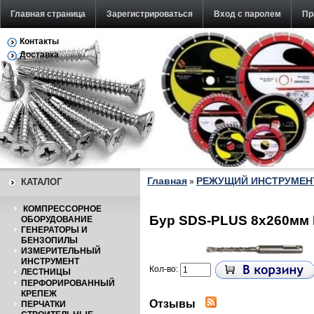
Главная страница
Зарегистрироваться
Вход с паролем
Пр
Контакты
Обратная связь
Доставка
Главная
РЕЖУЩИЙ ИНСТРУМЕН
КАТАЛОГ
»
КОМПРЕССОРНОЕ
Бур SDS-PLUS 8х260мм 
ОБОРУДОВАНИЕ
ГЕНЕРАТОРЫ И
БЕНЗОПИЛЫ
ИЗМЕРИТЕЛЬНЫЙ
ИНСТРУМЕНТ
Кол-во:
ЛЕСТНИЦЫ
ПЕРФОРИРОВАННЫЙ
КРЕПЕЖ
Отзывы
ПЕРЧАТКИ