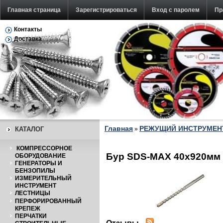
Главная страница
Зарегистрироваться
Вход с паролем
Пр
Контакты
Обратная связь
Доставка
Главная
РЕЖУЩИЙ ИНСТРУМЕН
КАТАЛОГ
»
КОМПРЕССОРНОЕ
Бур SDS-MAX 40х920мм 
ОБОРУДОВАНИЕ
ГЕНЕРАТОРЫ И
БЕНЗОПИЛЫ
ИЗМЕРИТЕЛЬНЫЙ
ИНСТРУМЕНТ
ЛЕСТНИЦЫ
ПЕРФОРИРОВАННЫЙ
КРЕПЕЖ
ПЕРЧАТКИ