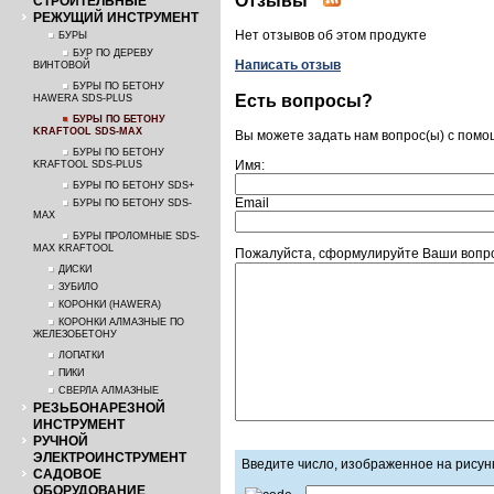
Отзывы
СТРОИТЕЛЬНЫЕ
РЕЖУЩИЙ ИНСТРУМЕНТ
Нет отзывов об этом продукте
БУРЫ
БУР ПО ДЕРЕВУ
Написать отзыв
ВИНТОВОЙ
БУРЫ ПО БЕТОНУ
Есть вопросы?
HAWERA SDS-PLUS
БУРЫ ПО БЕТОНУ
KRAFTOOL SDS-MAX
Вы можете задать нам вопрос(ы) с пом
БУРЫ ПО БЕТОНУ
Имя:
KRAFTOOL SDS-PLUS
БУРЫ ПО БЕТОНУ SDS+
Email
БУРЫ ПО БЕТОНУ SDS-
MAX
БУРЫ ПРОЛОМНЫЕ SDS-
MAX KRAFTOOL
Пожалуйста, сформулируйте Ваши вопр
ДИСКИ
ЗУБИЛО
КОРОНКИ (HAWERA)
КОРОНКИ АЛМАЗНЫЕ ПО
ЖЕЛЕЗОБЕТОНУ
ЛОПАТКИ
ПИКИ
СВЕРЛА АЛМАЗНЫЕ
РЕЗЬБОНАРЕЗНОЙ
ИНСТРУМЕНТ
РУЧНОЙ
ЭЛЕКТРОИНСТРУМЕНТ
Введите число, изображенное на рисун
САДОВОЕ
ОБОРУДОВАНИЕ