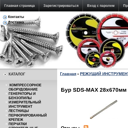
Главная страница
Зарегистрироваться
Вход с паролем
Пр
Контакты
Обратная связь
Доставка
Главная
РЕЖУЩИЙ ИНСТРУМЕН
КАТАЛОГ
»
КОМПРЕССОРНОЕ
Бур SDS-MAX 28х670мм 
ОБОРУДОВАНИЕ
ГЕНЕРАТОРЫ И
БЕНЗОПИЛЫ
ИЗМЕРИТЕЛЬНЫЙ
ИНСТРУМЕНТ
ЛЕСТНИЦЫ
ПЕРФОРИРОВАННЫЙ
КРЕПЕЖ
ПЕРЧАТКИ