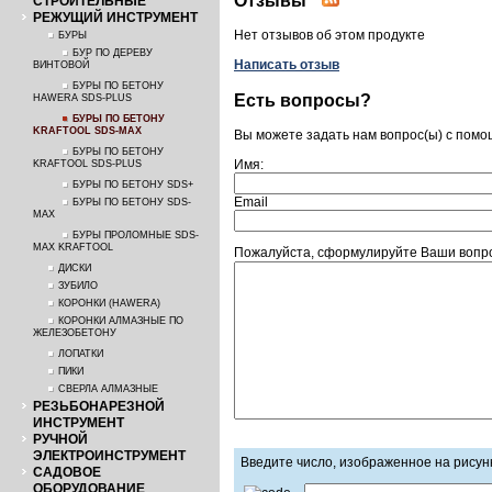
Отзывы
СТРОИТЕЛЬНЫЕ
РЕЖУЩИЙ ИНСТРУМЕНТ
Нет отзывов об этом продукте
БУРЫ
БУР ПО ДЕРЕВУ
Написать отзыв
ВИНТОВОЙ
БУРЫ ПО БЕТОНУ
Есть вопросы?
HAWERA SDS-PLUS
БУРЫ ПО БЕТОНУ
KRAFTOOL SDS-MAX
Вы можете задать нам вопрос(ы) с пом
БУРЫ ПО БЕТОНУ
Имя:
KRAFTOOL SDS-PLUS
БУРЫ ПО БЕТОНУ SDS+
Email
БУРЫ ПО БЕТОНУ SDS-
MAX
БУРЫ ПРОЛОМНЫЕ SDS-
MAX KRAFTOOL
Пожалуйста, сформулируйте Ваши вопр
ДИСКИ
ЗУБИЛО
КОРОНКИ (HAWERA)
КОРОНКИ АЛМАЗНЫЕ ПО
ЖЕЛЕЗОБЕТОНУ
ЛОПАТКИ
ПИКИ
СВЕРЛА АЛМАЗНЫЕ
РЕЗЬБОНАРЕЗНОЙ
ИНСТРУМЕНТ
РУЧНОЙ
ЭЛЕКТРОИНСТРУМЕНТ
Введите число, изображенное на рисун
САДОВОЕ
ОБОРУДОВАНИЕ