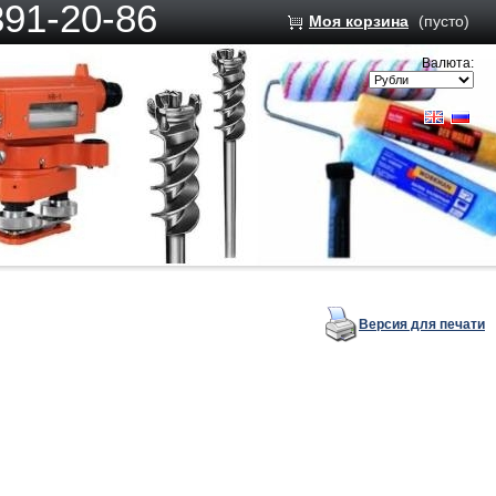
391-20-86
Моя корзина
(пусто)
Валюта:
Версия для печати