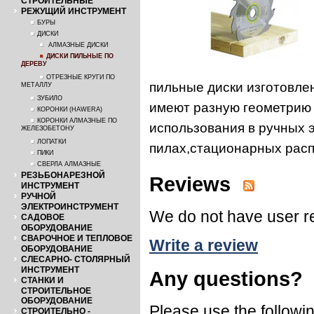
СТРОИТЕЛЬНЫЕ
РЕЖУЩИЙ ИНСТРУМЕНТ
БУРЫ
ДИСКИ
АЛМАЗНЫЕ ДИСКИ
ДИСКИ ПИЛЬНЫЕ ПО
ДЕРЕВУ
ОТРЕЗНЫЕ КРУГИ ПО
пильные диски изготовле
МЕТАЛЛУ
ЗУБИЛО
имеют разную геометрию 
КОРОНКИ (HAWERA)
КОРОНКИ АЛМАЗНЫЕ ПО
использования в ручных 
ЖЕЛЕЗОБЕТОНУ
ЛОПАТКИ
пилах,стационарных расп
ПИКИ
СВЕРЛА АЛМАЗНЫЕ
РЕЗЬБОНАРЕЗНОЙ
Reviews
ИНСТРУМЕНТ
РУЧНОЙ
ЭЛЕКТРОИНСТРУМЕНТ
We do not have user re
САДОВОЕ
ОБОРУДОВАНИЕ
СВАРОЧНОЕ И ТЕПЛОВОЕ
Write a review
ОБОРУДОВАНИЕ
СЛЕСАРНО- СТОЛЯРНЫЙ
ИНСТРУМЕНТ
Any questions?
СТАНКИ И
СТРОИТЕЛЬНОЕ
ОБОРУДОВАНИЕ
Please use the followin
СТРОИТЕЛЬНО -